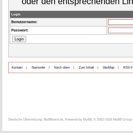
oder den entsprechenden Lin
Login
Benutzername:
Passwort:
Kontakt
|
Startseite
|
Nach oben
|
Zum Inhalt
|
SiteMap
|
RSS-F
Deutsche Übersetzung:
MyBBoard.de
, Powered by
MyBB
, © 2002-2026
MyBB Group