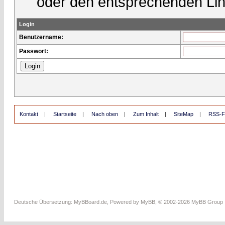
oder den entsprechenden Lin
Login
Benutzername:
Passwort:
Kontakt
|
Startseite
|
Nach oben
|
Zum Inhalt
|
SiteMap
|
RSS-F
Deutsche Übersetzung:
MyBBoard.de
, Powered by
MyBB
, © 2002-2026
MyBB Group