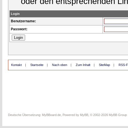
oder den entsprechenden Lin
Login
Benutzername:
Passwort:
Kontakt
|
Startseite
|
Nach oben
|
Zum Inhalt
|
SiteMap
|
RSS-F
Deutsche Übersetzung:
MyBBoard.de
, Powered by
MyBB
, © 2002-2026
MyBB Group