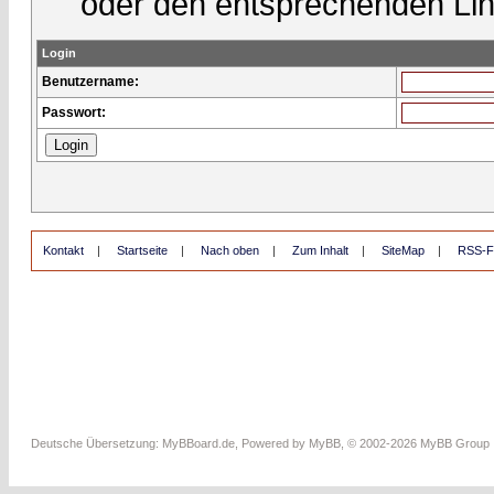
oder den entsprechenden Lin
Login
Benutzername:
Passwort:
Kontakt
|
Startseite
|
Nach oben
|
Zum Inhalt
|
SiteMap
|
RSS-F
Deutsche Übersetzung:
MyBBoard.de
, Powered by
MyBB
, © 2002-2026
MyBB Group