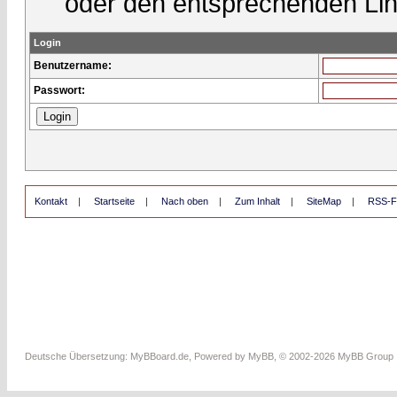
oder den entsprechenden Lin
Login
Benutzername:
Passwort:
Kontakt
|
Startseite
|
Nach oben
|
Zum Inhalt
|
SiteMap
|
RSS-F
Deutsche Übersetzung:
MyBBoard.de
, Powered by
MyBB
, © 2002-2026
MyBB Group