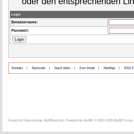
oder den entsprechenden Lin
Login
Benutzername:
Passwort:
Kontakt
|
Startseite
|
Nach oben
|
Zum Inhalt
|
SiteMap
|
RSS-F
Deutsche Übersetzung:
MyBBoard.de
, Powered by
MyBB
, © 2002-2026
MyBB Group