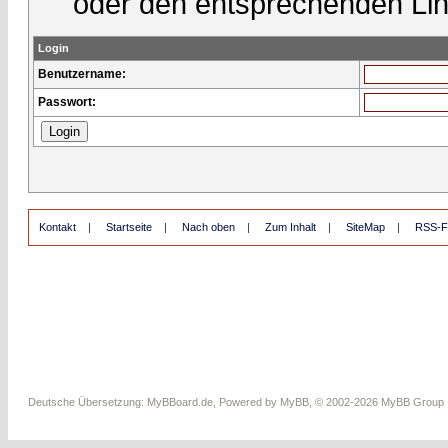
oder den entsprechenden Lin
Login
Benutzername:
Passwort:
Kontakt
|
Startseite
|
Nach oben
|
Zum Inhalt
|
SiteMap
|
RSS-F
Deutsche Übersetzung:
MyBBoard.de
, Powered by
MyBB
, © 2002-2026
MyBB Group