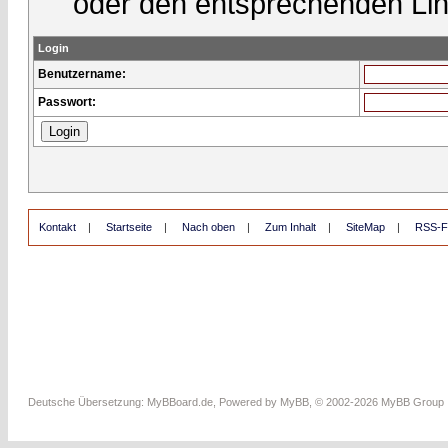
oder den entsprechenden Lin
Login
Benutzername:
Passwort:
Kontakt
|
Startseite
|
Nach oben
|
Zum Inhalt
|
SiteMap
|
RSS-F
Deutsche Übersetzung:
MyBBoard.de
, Powered by
MyBB
, © 2002-2026
MyBB Group