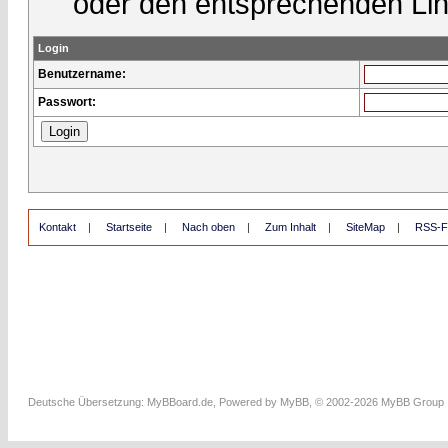
oder den entsprechenden Lin
Login
Benutzername:
Passwort:
Kontakt
|
Startseite
|
Nach oben
|
Zum Inhalt
|
SiteMap
|
RSS-F
Deutsche Übersetzung:
MyBBoard.de
, Powered by
MyBB
, © 2002-2026
MyBB Group