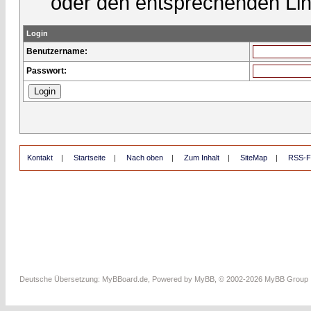
oder den entsprechenden Lin
Login
Benutzername:
Passwort:
Kontakt
|
Startseite
|
Nach oben
|
Zum Inhalt
|
SiteMap
|
RSS-F
Deutsche Übersetzung:
MyBBoard.de
, Powered by
MyBB
, © 2002-2026
MyBB Group