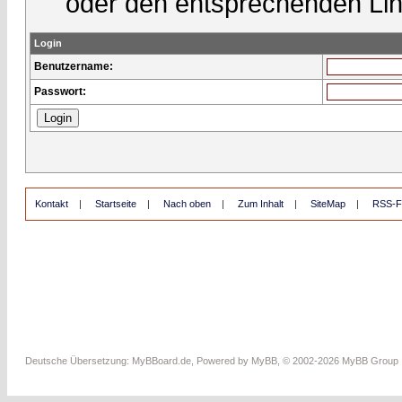
oder den entsprechenden Lin
Login
Benutzername:
Passwort:
Kontakt
|
Startseite
|
Nach oben
|
Zum Inhalt
|
SiteMap
|
RSS-F
Deutsche Übersetzung:
MyBBoard.de
, Powered by
MyBB
, © 2002-2026
MyBB Group