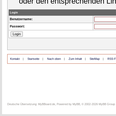
oder den entsprechenden Lin
Login
Benutzername:
Passwort:
Kontakt
|
Startseite
|
Nach oben
|
Zum Inhalt
|
SiteMap
|
RSS-F
Deutsche Übersetzung:
MyBBoard.de
, Powered by
MyBB
, © 2002-2026
MyBB Group