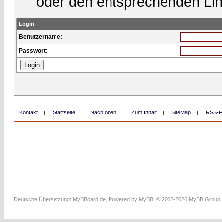
oder den entsprechenden Lin
Login
Benutzername:
Passwort:
Kontakt
|
Startseite
|
Nach oben
|
Zum Inhalt
|
SiteMap
|
RSS-F
Deutsche Übersetzung:
MyBBoard.de
, Powered by
MyBB
, © 2002-2026
MyBB Group