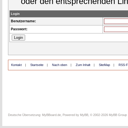
oder den entsprechenden Lin
Login
Benutzername:
Passwort:
Kontakt
|
Startseite
|
Nach oben
|
Zum Inhalt
|
SiteMap
|
RSS-F
Deutsche Übersetzung:
MyBBoard.de
, Powered by
MyBB
, © 2002-2026
MyBB Group