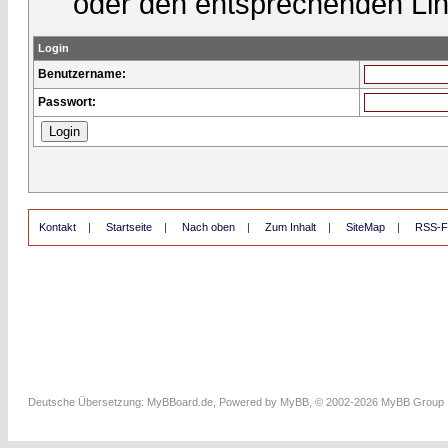
oder den entsprechenden Lin
Login
Benutzername:
Passwort:
Kontakt
|
Startseite
|
Nach oben
|
Zum Inhalt
|
SiteMap
|
RSS-F
Deutsche Übersetzung:
MyBBoard.de
, Powered by
MyBB
, © 2002-2026
MyBB Group