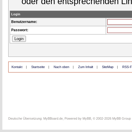
oder den entsprechenden Lin
Login
Benutzername:
Passwort:
Kontakt
|
Startseite
|
Nach oben
|
Zum Inhalt
|
SiteMap
|
RSS-F
Deutsche Übersetzung:
MyBBoard.de
, Powered by
MyBB
, © 2002-2026
MyBB Group