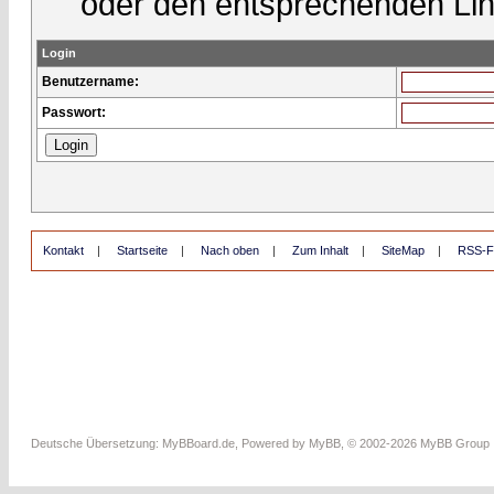
oder den entsprechenden Lin
Login
Benutzername:
Passwort:
Kontakt
|
Startseite
|
Nach oben
|
Zum Inhalt
|
SiteMap
|
RSS-F
Deutsche Übersetzung:
MyBBoard.de
, Powered by
MyBB
, © 2002-2026
MyBB Group