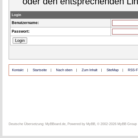
oder den entsprechenden Lin
Login
Benutzername:
Passwort:
Kontakt
|
Startseite
|
Nach oben
|
Zum Inhalt
|
SiteMap
|
RSS-F
Deutsche Übersetzung:
MyBBoard.de
, Powered by
MyBB
, © 2002-2026
MyBB Group