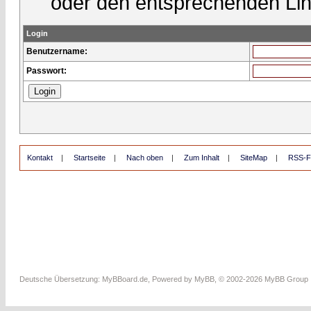
oder den entsprechenden Lin
Login
Benutzername:
Passwort:
Kontakt
|
Startseite
|
Nach oben
|
Zum Inhalt
|
SiteMap
|
RSS-F
Deutsche Übersetzung:
MyBBoard.de
, Powered by
MyBB
, © 2002-2026
MyBB Group