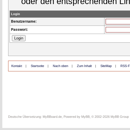
oder den entsprechenden Lin
Login
Benutzername:
Passwort:
Kontakt
|
Startseite
|
Nach oben
|
Zum Inhalt
|
SiteMap
|
RSS-F
Deutsche Übersetzung:
MyBBoard.de
, Powered by
MyBB
, © 2002-2026
MyBB Group