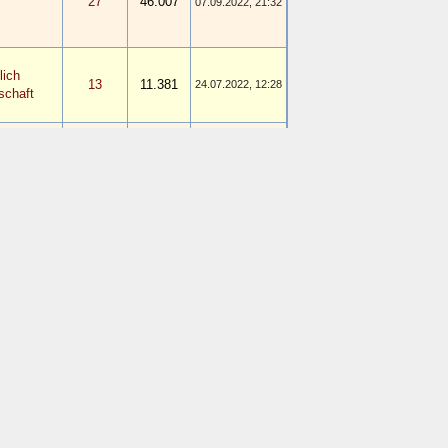
27
46.007
07.09.2022, 21:32
lich
13
11.381
24.07.2022, 12:28
schaft
lich
13
11.381
24.07.2022, 12:07
schaft
lich
13
11.381
21.07.2022, 18:04
schaft
n in
1
2.234
13.07.2022, 12:02
m
e
10
10.641
06.07.2022, 13:15