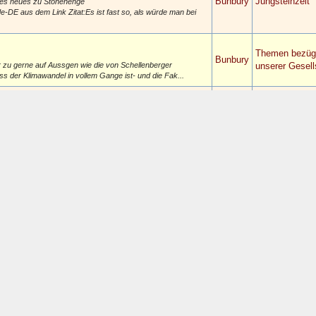
Bunbury
Jungsteinzeit
t es neues zu Stonehenge
de-DE aus dem Link Zitat:Es ist fast so, als würde man bei
Themen bezüg
Bunbury
r zu gerne auf Aussgen wie die von Schellenberger
unserer Gesell
dass der Klimawandel in vollem Gange ist- und die Fak...
Themen bezüg
Bunbury
ch gerne sagen lassen will "Ist doch alles nicht so
unserer Gesell
en werden überleben und der Rest ist eh egal....
Themen bezüg
Bunbury
 will "Ist doch alles nicht so schlimm, mach ruhig weiter
unserer Gesell
st ist eh egal...", ja dann ist der Artikel...
Andere Kulture
Bunbury
Europa und im
tungen zum Thema "Keltenland Hessen". Es gibt spezielle
Mittelmeerrau
g und über die Altenhöfe mitgemacht), Vorträge und...
Weltgeschicht
Bunbury
 im Laufe meines Arbeitslebens eine Menge Chefinnen und
übergreifend
ein Team führen - aber auch nicht schlechter...