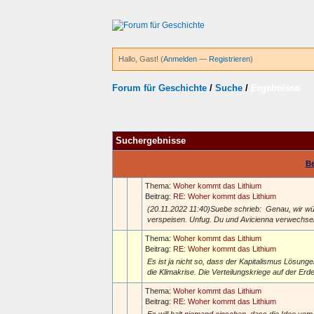
Hallo, Gast! (
Anmelden
—
Registrieren
)
Forum für Geschichte
/
Suche
/
Ergebnisse
Suchergebnisse
Be
Thema:
Woher kommt das Lithium
Beitrag:
RE: Woher kommt das Lithium
(20.11.2022 11:40)Suebe schrieb: Genau, wir w
verspeisen. Unfug. Du und Avicienna verwechseln
Thema:
Woher kommt das Lithium
Beitrag:
RE: Woher kommt das Lithium
Es ist ja nicht so, dass der Kapitalismus Lösunge
die Klimakrise. Die Verteilungskriege auf der E
Thema:
Woher kommt das Lithium
Beitrag:
RE: Woher kommt das Lithium