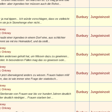
 "Grünen Wachstum" ein Märchen ist. Es mag ja eine tolle
tellen- aber irgendwo her müssen auch die Rohst...
Bunbury
Jungsteinzeit
ja mal tippen... Ich würde vorschlagen, dass es vielleicht
 sie ja in Stonehenge eher nicht...
rkney
ic Orkney
Bunbury
Jungsteinzeit
ubt einer irgendwo in einem Dorf eine, aus schlichter
mt sie mit ins Heimatdorf, und da stellt...
rkney
ic Orkney
Bunbury
Jungsteinzeit
llem anderswo geholt hat, um Wissen dazu zu gewinnen...
eitet. In besonderen Fällen mag das so gewesen sein...
rkney
ic Orkney
Bunbury
Jungsteinzeit
ch jetzt überwiegend anders zu wissen. Frauen haben mW
das ist wie immer eine Frage der statistisch...
rkney
ic Orkney
Bunbury
Jungsteinzeit
e Sterberate von Frauen war bis vor hundert Jahren deutlich
 deutlich niedriger... Frauen starben bei ...
rkney
ic Orkney