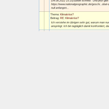
(04.08.2022 15:15)Suebe schrieb: Und jetzt gib
https://www.nationalgeographic.de/geschi...obal-
null anfangen...
Thema:
Klimakrise?
Beitrag:
RE: Klimakrise?
Ich verstehe im übrigen sehr gut, warum man nu
anspringt. Ich bin tagtäglich damit konfrontiert, 
Thema:
Klimakrise?
Beitrag:
RE: Klimakrise?
(22.07.2022 13:02)Suebe schrieb: Ja, wenn man si
schlimm, mach ruhig weiter wie bisher. Die Stark
Thema:
Klimakrise?
Beitrag:
RE: Klimakrise?
Lesenswert? Ja, wenn man sich gerne sagen lassen
wie bisher. Die Starken werden überleben und der Re
Thema:
Keltenland Hessen
Beitrag:
Keltenland Hessen
In diesem Jahr gibt es eine Reihe von Veranstal
Führungen (so habe ich eine Führung zum Altköni
Thema:
Frauen in der Wissenschaft
Beitrag:
RE: Frauen in der Wissenschaft
(05.07.2022 21:41)Sansavoir schrieb: Ich hatte
Chefs. Kann nicht sagen, dass Chefinnen besser 
Thema:
Frauen in der Wissenschaft