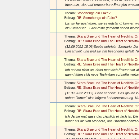
Es will halt niemand einsehen, dass die Idee vom
Idee sein, alles auf erneuerbare Energien umzus
Thema:
Stonehenge ein Fake?
Beitrag:
RE: Stonehenge ein Fake?
Bis wir heraushaben, wie es entstand, können wir 
ein Filmset ist... Großreine gemacht haben werden
Thema:
Skara Brae und The Heart of Neolithic O
Beitrag:
RE: Skara Brae und The Heart of Neolith
(12.09.2022 15:06)Suebe schrieb: Szenario: Da ra
Einsamkeit, und weil sie ihm besonders gefällt. Nim
Thema:
Skara Brae und The Heart of Neolithic O
Beitrag:
RE: Skara Brae und The Heart of Neolith
Ich nehme nicht an, dass man sich Frauen vor a
dann hätten sich neue Techniken schneller verbr
Thema:
Skara Brae und The Heart of Neolithic O
Beitrag:
RE: Skara Brae und The Heart of Neolith
(11.09.2022 23:13)Suebe schrieb: Das glaube i
schon "immer" eine högere Lebenserwartung. Nun, 
Thema:
Skara Brae und The Heart of Neolithic O
Beitrag:
RE: Skara Brae und The Heart of Neolith
Ich denke mal, dass das ziemlich einfach ist. Di
höher als die von Männern, das Durchhschnittsalter
Thema:
Skara Brae und The Heart of Neolithic O
Beitrag:
RE: Skara Brae und The Heart of Neolith