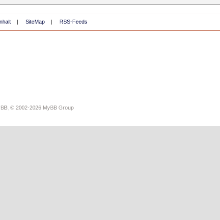
nhalt
|
SiteMap
|
RSS-Feeds
yBB
, © 2002-2026
MyBB Group