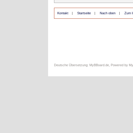
Kontakt
|
Startseite
|
Nach oben
|
Zum I
Deutsche Übersetzung:
MyBBoard.de
, Powered by
M