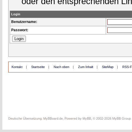
oder den entsprechenden Lin
Login
Benutzername:
Passwort:
Kontakt
|
Startseite
|
Nach oben
|
Zum Inhalt
|
SiteMap
|
RSS-F
Deutsche Übersetzung:
MyBBoard.de
, Powered by
MyBB
, © 2002-2026
MyBB Group