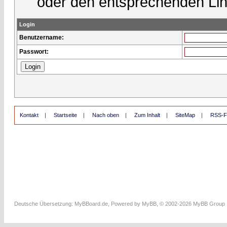
oder den entsprechenden Lin
Login
Benutzername:
Passwort:
Kontakt
|
Startseite
|
Nach oben
|
Zum Inhalt
|
SiteMap
|
RSS-F
Deutsche Übersetzung:
MyBBoard.de
, Powered by
MyBB
, © 2002-2026
MyBB Group