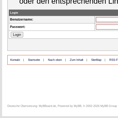
oder den entsprechenden Lin
Login
Benutzername:
Passwort:
Kontakt
|
Startseite
|
Nach oben
|
Zum Inhalt
|
SiteMap
|
RSS-F
Deutsche Übersetzung:
MyBBoard.de
, Powered by
MyBB
, © 2002-2026
MyBB Group