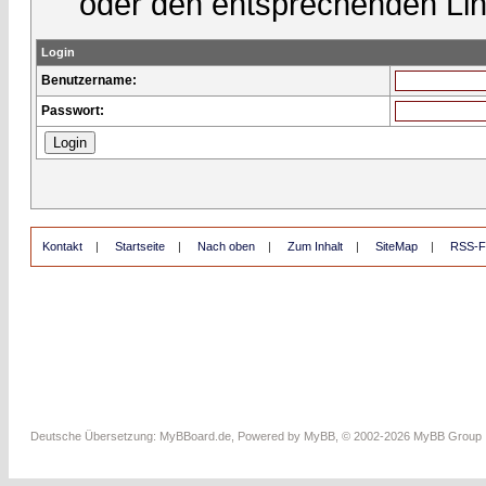
oder den entsprechenden Lin
Login
Benutzername:
Passwort:
Kontakt
|
Startseite
|
Nach oben
|
Zum Inhalt
|
SiteMap
|
RSS-F
Deutsche Übersetzung:
MyBBoard.de
, Powered by
MyBB
, © 2002-2026
MyBB Group