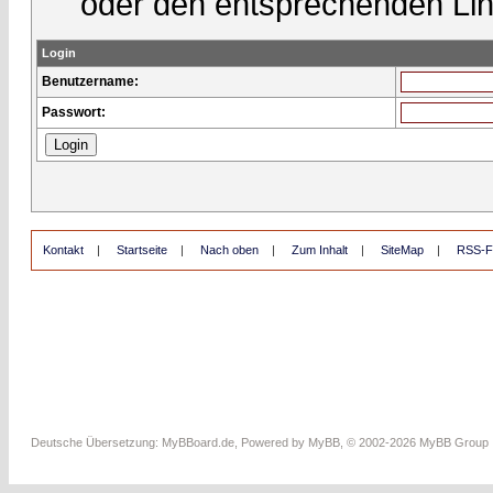
oder den entsprechenden Lin
Login
Benutzername:
Passwort:
Kontakt
|
Startseite
|
Nach oben
|
Zum Inhalt
|
SiteMap
|
RSS-F
Deutsche Übersetzung:
MyBBoard.de
, Powered by
MyBB
, © 2002-2026
MyBB Group