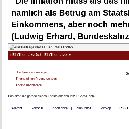
"Die Inflation muss als das hi
nämlich als Betrug am Staatsb
Einkommens, aber noch mehr 
(Ludwig Erhard, Bundeskalnzl
«
Ein Thema zurück
|
Ein Thema vor
»
Druckversion anzeigen
Ge
Thema einem Freund senden
Thema abonnieren
Benutzer, die gerade dieses Thema anschauen: 1 Gast/Gäste
Kontakt
|
Startseite
|
Nach oben
|
Zum Inhalt
|
SiteMap
|
RSS-F