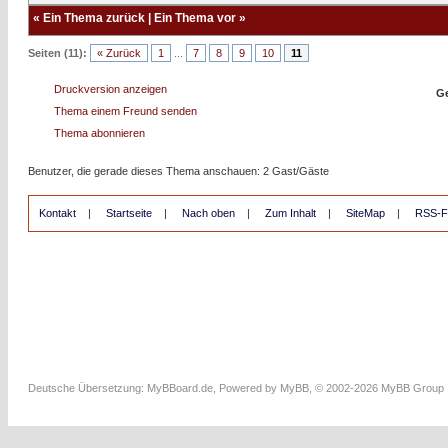
«
Ein Thema zurück
|
Ein Thema vor
»
Seiten (11):
« Zurück
1
...
7
8
9
10
11
Druckversion anzeigen
Ge
Thema einem Freund senden
Thema abonnieren
Benutzer, die gerade dieses Thema anschauen: 2 Gast/Gäste
Kontakt
|
Startseite
|
Nach oben
|
Zum Inhalt
|
SiteMap
|
RSS-F
Deutsche Übersetzung:
MyBBoard.de
, Powered by
MyBB
, © 2002-2026
MyBB Group