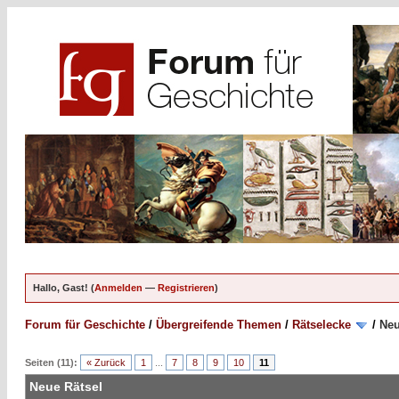
Hallo, Gast! (
Anmelden
—
Registrieren
)
Forum für Geschichte
/
Übergreifende Themen
/
Rätselecke
/
Neu
Seiten (11):
« Zurück
1
...
7
8
9
10
11
Neue Rätsel