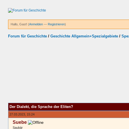
Hallo, Gast! (
Anmelden
—
Registrieren
)
Forum für Geschichte
/
Geschichte Allgemein+Spezialgebiete
/
Spez
Der Dialekt, die Sprache der Eliten?
27.03.2023, 15:24
Suebe
Saubär