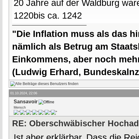
20 Jahre auf der Waldburg war
1220bis ca. 1242
"Die Inflation muss als das hi
nämlich als Betrug am Staatsb
Einkommens, aber noch mehr 
(Ludwig Erhard, Bundeskalnzl
01.10.2024, 22:06
Sansavoir
Mensch
RE: Oberschwäbischer Hochad
Ist aber erklärbar. Dass die Re