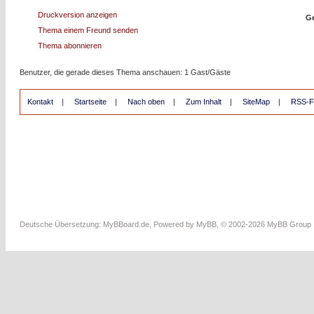
Druckversion anzeigen
Ge
Thema einem Freund senden
Thema abonnieren
Benutzer, die gerade dieses Thema anschauen: 1 Gast/Gäste
Kontakt
|
Startseite
|
Nach oben
|
Zum Inhalt
|
SiteMap
|
RSS-F
Deutsche Übersetzung:
MyBBoard.de
, Powered by
MyBB
, © 2002-2026
MyBB Group