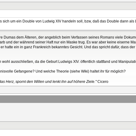
es sich um ein Double von Ludwig XIV handeln soll, bzw, daß das Double dann als
dre Dumas dem Älteren, der angeblich beim Verfassen seines Romans viele Dokumen
rb und der während seiner Haft nur ein Maske trug. Es war aber keine eiserne Mask
er hatte ein in ganz Frankreich bekanntes Gesicht. Und das spricht dafür, dass de
wohl ausschließen, da die Geburt Ludwigs XIV. öffentlich stattfand und Manipulat
nisvolle Gefangene? Und welche Theorie (siehe Wiki) haltet ihr für möglich?
as Herz, spornt den Willen und lenkt ihn auf höhere Ziele."
Cicero