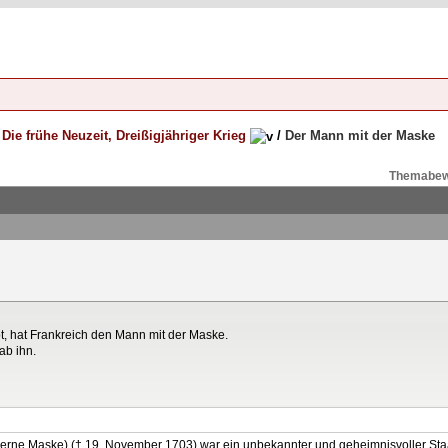
/
Die frühe Neuzeit, Dreißigjähriger Krieg
/
Der Mann mit der Maske
Themabew
t, hat Frankreich den Mann mit der Maske.
ab ihn.
iserne Maske) († 19. November 1703) war ein unbekannter und geheimnisvoller Sta