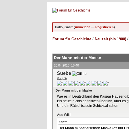
Hallo, Gast! (
Anmelden
—
Registrieren
)
Forum für Geschichte
/
Neuzeit (bis 1900)
ungen - 0 im Durchschnitt
Der Mann mit der Maske
20.04.2013, 18:40
Suebe
Saubär
Der Mann mit der Maske
Wie es in Deutschland den Kaspar Hauser gib
Bis heute nichts definitives über ihn, aber es g
Und ein Rätsel ist sein Schicksal schon
Aus Wiki:
Zitat:
Der Mann mit der eisernen Maske (oft nur E