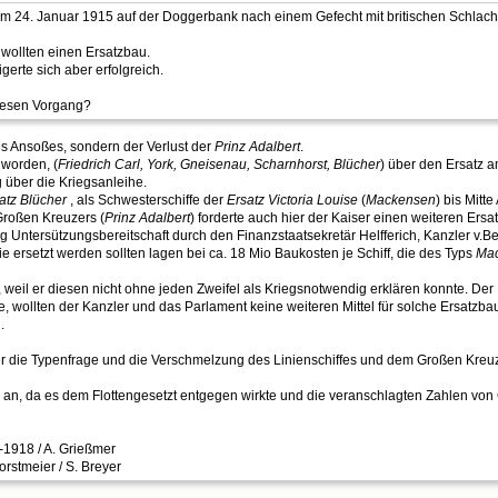
m 24. Januar 1915 auf der Doggerbank nach einem Gefecht mit britischen Schlach
 wollten einen Ersatzbau.
gerte sich aber erfolgreich.
 diesen Vorgang?
es Ansoßes, sondern der Verlust der
Prinz Adalbert
.
 worden, (
Friedrich Carl, York, Gneisenau, Scharnhorst, Blücher
) über den Ersatz a
über die Kriegsanleihe.
atz Blücher
, als Schwesterschiffe der
Ersatz Victoria Louise
(
Mackensen
) bis Mitt
Großen Kreuzers (
Prinz Adalbert
) forderte auch hier der Kaiser einen weiteren Er
 wenig Untersützungsbereitschaft durch den Finanzstaatsekretär Helfferich, Kanzler
e ersetzt werden sollten lagen bei ca. 18 Mio Baukosten je Schiff, die des Typs
Ma
weil er diesen nicht ohne jeden Zweifel als Kriegsnotwendig erklären konnte. Der Ei
, wollten der Kanzler und das Parlament keine weiteren Mittel für solche Ersatzbaute
.
 die Typenfrage und die Verschmelzung des Linienschiffes und dem Großen Kreuze
l an, da es dem Flottengesetzt entgegen wirkte und die veranschlagten Zahlen von
-1918 / A. Grießmer
rstmeier / S. Breyer