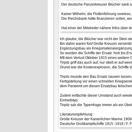
Der deutsche Panzerkreuzer Blücher sank a
Kaiser Wilhelm, die Flottenführung sowieso,
Die Reichsbank hätte finanzieren sollen, wei
Hat einer der Mitstreiter nähere Infos über
Ich glaube, die
Blücher
war nicht der Stein d
Bis dahin waren fünf Große Kreuzer versenkt
Ergänzungsbau als Kriegsmaterialergänzung 
So wurden die Schiffe der
Ersatz York
bis
Ers
MIt dem Verlust Oktober 1915 eines weitern 
Tirpitz griff das auch auf, nur stieß er auf
Grund war die Kostenexplosion, die Schiffe di
Tirpitz musste den Bau Ersatz sausen lassen, 
Fertigstellung vor einen schnellen Kriegsende
dem Paralemt um diesen Ersatzbau feilschen
Zudem entfachte dieser Umstand auch wieder
Einheitstyp.
Tirpitz sah die Typenfrage immer als ein Übe
Literaturempfehlung:
Große Kreuzer der Kaiserlichen Marine 1906
Deutsche Großkampfschiffe 1915 -1918 / F. Fo