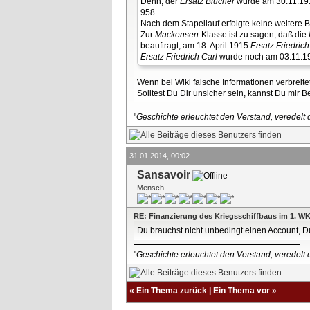
Denn, der
Ersatz Blücher
wurde am 30.11.191
958.
Nach dem Stapellauf erfolgte keine weitere
Zur
Mackensen
-Klasse ist zu sagen, daß die
beauftragt, am 18. April 1915
Ersatz Friedrich
Ersatz Friedrich Carl
wurde noch am 03.11.191
Wenn bei Wiki falsche Informationen verbreite
Solltest Du Dir unsicher sein, kannst Du mir 
"
Geschichte erleuchtet den Verstand, veredelt d
31.01.2014, 00:02
Sansavoir
Mensch
RE: Finanzierung des Kriegsschiffbaus im 1. W
Du brauchst nicht unbedingt einen Account, D
"
Geschichte erleuchtet den Verstand, veredelt d
«
Ein Thema zurück
|
Ein Thema vor
»