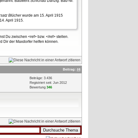
enannt. Bauwerft Schichau Danzig. Bau-Nr.
rsatz Blücher
wurde am 15. April 1915
14. April 1915.
st Du zwischen <ref> bzw. </ref> stellen.
rd Dir der Maxdorfer helfen können.
Beitrag:
#4
Beiträge: 3.436
Registriert seit: Jun 2012
Bewertung
346