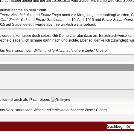
5 auf Stapel gelegt und lief am 15.09.1915 vom Stapel. Als Name wird
Graf Spee
g
 Baumaßnahme an dem Schiff.
Ersatz Victoria Luise
und
Ersatz Freya
noch vor Kiregsbeginn beauftragt wurden,
E
 Carl
,
Ersatz York
und
Ersatz Gneisenau
am 10. April 1915 und
Ersatz Scharnhorst
5 auf Stapel gelegt, wurde aber nie wirklich weitergebaut.
t werden, korrigiere doch selbst. Gib Deine Literatur dazu an, Einzelnachweise kann
Bescheid sagen, ich schaue dann nach und sichte. Ebenso, denke ich zumindest, wi
as Herz, spornt den Willen und lenkt ihn auf höhere Ziele."
Cicero
K
u kannst auch als IP schreiben.
as Herz, spornt den Willen und lenkt ihn auf höhere Ziele."
Cicero