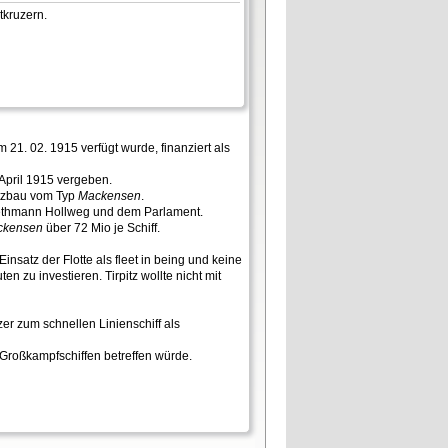
tkruzern.
m 21. 02. 1915 verfügt wurde, finanziert als
e April 1915 vergeben.
satzbau vom Typ
Mackensen
.
 v.Bethmann Hollweg und dem Parlament.
ckensen
über 72 Mio je Schiff.
nsatz der Flotte als fleet in being und keine
n zu investieren. Tirpitz wollte nicht mit
r zum schnellen Linienschiff als
 Großkampfschiffen betreffen würde.