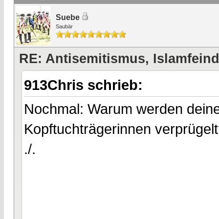
Suebe
Saubär
RE: Antisemitismus, Islamfeind
913Chris schrieb:
Nochmal: Warum werden deiner
Kopftuchträgerinnen verprügel
./.