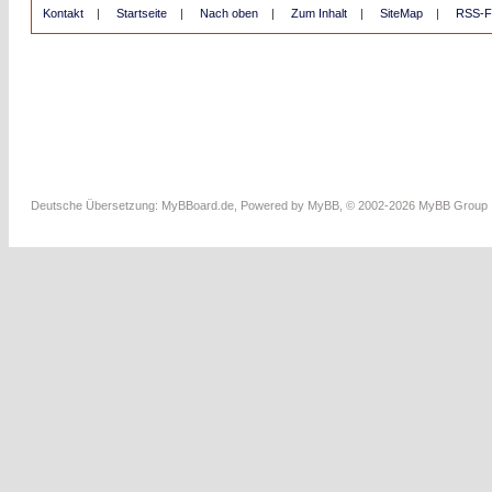
Kontakt
|
Startseite
|
Nach oben
|
Zum Inhalt
|
SiteMap
|
RSS-F
Deutsche Übersetzung:
MyBBoard.de
, Powered by
MyBB
, © 2002-2026
MyBB Group