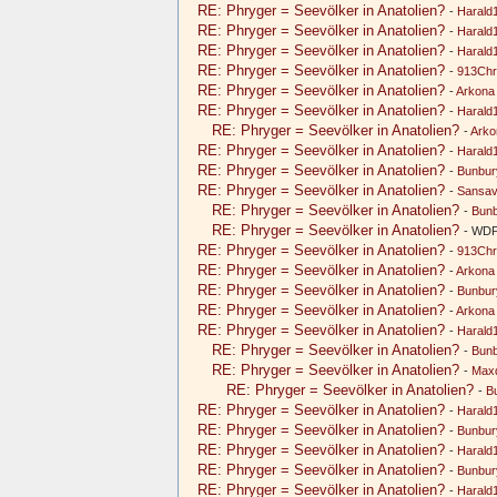
RE: Phryger = Seevölker in Anatolien?
-
Harald
RE: Phryger = Seevölker in Anatolien?
-
Harald
RE: Phryger = Seevölker in Anatolien?
-
Harald
RE: Phryger = Seevölker in Anatolien?
-
913Chr
RE: Phryger = Seevölker in Anatolien?
-
Arkona
RE: Phryger = Seevölker in Anatolien?
-
Harald
RE: Phryger = Seevölker in Anatolien?
-
Arko
RE: Phryger = Seevölker in Anatolien?
-
Harald
RE: Phryger = Seevölker in Anatolien?
-
Bunbur
RE: Phryger = Seevölker in Anatolien?
-
Sansav
RE: Phryger = Seevölker in Anatolien?
-
Bun
RE: Phryger = Seevölker in Anatolien?
- WDP
RE: Phryger = Seevölker in Anatolien?
-
913Chr
RE: Phryger = Seevölker in Anatolien?
-
Arkona
RE: Phryger = Seevölker in Anatolien?
-
Bunbur
RE: Phryger = Seevölker in Anatolien?
-
Arkona
RE: Phryger = Seevölker in Anatolien?
-
Harald
RE: Phryger = Seevölker in Anatolien?
-
Bun
RE: Phryger = Seevölker in Anatolien?
-
Maxd
RE: Phryger = Seevölker in Anatolien?
-
B
RE: Phryger = Seevölker in Anatolien?
-
Harald
RE: Phryger = Seevölker in Anatolien?
-
Bunbur
RE: Phryger = Seevölker in Anatolien?
-
Harald
RE: Phryger = Seevölker in Anatolien?
-
Bunbur
RE: Phryger = Seevölker in Anatolien?
-
Harald