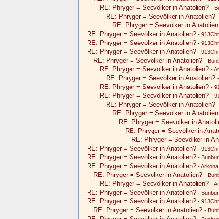
RE: Phryger = Seevölker in Anatolien?
-
B
RE: Phryger = Seevölker in Anatolien?
RE: Phryger = Seevölker in Anatolien
RE: Phryger = Seevölker in Anatolien?
-
913Chr
RE: Phryger = Seevölker in Anatolien?
-
913Chr
RE: Phryger = Seevölker in Anatolien?
-
913Chr
RE: Phryger = Seevölker in Anatolien?
-
Bun
RE: Phryger = Seevölker in Anatolien?
-
A
RE: Phryger = Seevölker in Anatolien?
RE: Phryger = Seevölker in Anatolien?
-
9
RE: Phryger = Seevölker in Anatolien?
-
9
RE: Phryger = Seevölker in Anatolien?
RE: Phryger = Seevölker in Anatolien
RE: Phryger = Seevölker in Anatoli
RE: Phryger = Seevölker in Anat
RE: Phryger = Seevölker in An
RE: Phryger = Seevölker in Anatolien?
-
913Chr
RE: Phryger = Seevölker in Anatolien?
-
Bunbur
RE: Phryger = Seevölker in Anatolien?
-
Arkona
RE: Phryger = Seevölker in Anatolien?
-
Bun
RE: Phryger = Seevölker in Anatolien?
-
A
RE: Phryger = Seevölker in Anatolien?
-
Bunbur
RE: Phryger = Seevölker in Anatolien?
-
913Chr
RE: Phryger = Seevölker in Anatolien?
-
Bun
RE: Phryger = Seevölker in Anatolien?
-
Bunbur