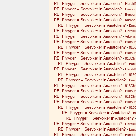
RE: Phryger = Seevölker in Anatolien?
-
Harald
RE: Phryger = Seevölker in Anatolien?
-
Bunbur
RE: Phryger = Seevölker in Anatolien?
-
Bunbur
RE: Phryger = Seevölker in Anatolien?
-
Arkona
RE: Phryger = Seevölker in Anatolien?
-
Bun
RE: Phryger = Seevölker in Anatolien?
-
Harald
RE: Phryger = Seevölker in Anatolien?
-
Arkona
RE: Phryger = Seevölker in Anatolien?
-
Bunbur
RE: Phryger = Seevölker in Anatolien?
-
913C
RE: Phryger = Seevölker in Anatolien?
-
Bunbur
RE: Phryger = Seevölker in Anatolien?
-
913Chr
RE: Phryger = Seevölker in Anatolien?
-
Bun
RE: Phryger = Seevölker in Anatolien?
-
Harald
RE: Phryger = Seevölker in Anatolien?
-
913C
RE: Phryger = Seevölker in Anatolien?
-
Bun
RE: Phryger = Seevölker in Anatolien?
-
913Chr
RE: Phryger = Seevölker in Anatolien?
-
Bunbur
RE: Phryger = Seevölker in Anatolien?
-
913Chr
RE: Phryger = Seevölker in Anatolien?
-
Bunbur
RE: Phryger = Seevölker in Anatolien?
-
913C
RE: Phryger = Seevölker in Anatolien?
-
B
RE: Phryger = Seevölker in Anatolien?
RE: Phryger = Seevölker in Anatolien?
-
Harald
RE: Phryger = Seevölker in Anatolien?
-
Bun
RE: Phryger = Seevölker in Anatolien?
-
Bunbur