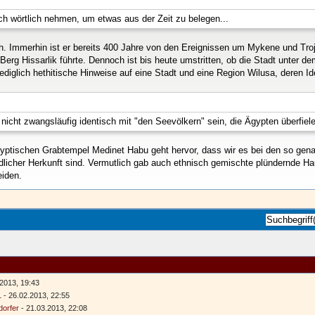
ch wörtlich nehmen, um etwas aus der Zeit zu belegen...
h. Immerhin ist er bereits 400 Jahre von den Ereignissen um Mykene und Troja
rg Hissarlik führte. Dennoch ist bis heute umstritten, ob die Stadt unter de
ediglich hethitische Hinweise auf eine Stadt und eine Region Wilusa, deren Iden
 nicht zwangsläufig identisch mit "den Seevölkern" sein, die Ägypten überfiel
yptischen Grabtempel Medinet Habu geht hervor, dass wir es bei den so gen
dlicher Herkunft sind. Vermutlich gab auch ethnisch gemischte plündernde H
eiden.
2013, 19:43
1
- 26.02.2013, 22:55
orfer
- 21.03.2013, 22:08