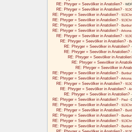
RE: Phryger = Seevölker in Anatolien?
- WDP
RE: Phryger = Seevölker in Anatolien?
-
913C
RE: Phryger = Seevölker in Anatolien?
-
913Chr
RE: Phryger = Seevölker in Anatolien?
-
913Chr
RE: Phryger = Seevölker in Anatolien?
-
Bunbur
RE: Phryger = Seevölker in Anatolien?
-
Arkona
RE: Phryger = Seevölker in Anatolien?
-
913C
RE: Phryger = Seevölker in Anatolien?
-
B
RE: Phryger = Seevölker in Anatolien?
RE: Phryger = Seevölker in Anatolien?
RE: Phryger = Seevölker in Anatolien
RE: Phryger = Seevölker in Anatoli
RE: Phryger = Seevölker in Anat
RE: Phryger = Seevölker in Anatolien?
-
Bunbur
RE: Phryger = Seevölker in Anatolien?
-
Arkona
RE: Phryger = Seevölker in Anatolien?
-
913C
RE: Phryger = Seevölker in Anatolien?
-
A
RE: Phryger = Seevölker in Anatolien?
RE: Phryger = Seevölker in Anatolien?
-
Paul
- 
RE: Phryger = Seevölker in Anatolien?
-
913Chr
RE: Phryger = Seevölker in Anatolien?
-
Bun
RE: Phryger = Seevölker in Anatolien?
-
Bunbur
RE: Phryger = Seevölker in Anatolien?
-
913Chr
RE: Phryger = Seevölker in Anatolien?
-
Bunbur
RE: Phryger = Seevölker in Anatolien?
-
913C