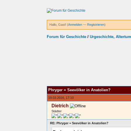
Hallo, Gast! (
Anmelden
—
Registrieren
)
Forum für Geschichte
/
Urgeschichte, Altertu
Phryger = Seevölker in Anatolien?
19.03.2016, 17:10
Dietrich
Städter
RE: Phryger = Seevölker in Anatolien?