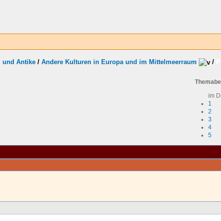
m und Antike
/
Andere Kulturen in Europa und im Mittelmeerraum
/
P
Themabe
im D
1
2
3
4
5