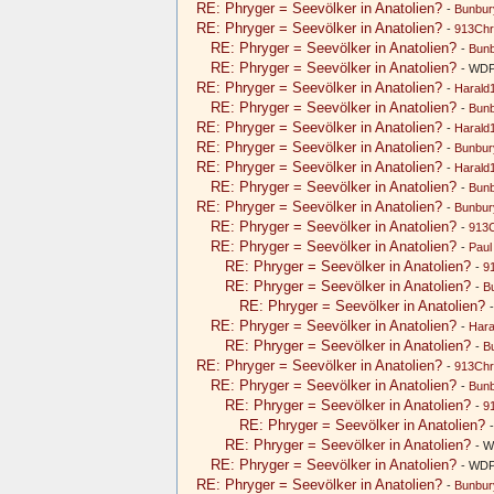
RE: Phryger = Seevölker in Anatolien?
-
Bunbur
RE: Phryger = Seevölker in Anatolien?
-
913Chr
RE: Phryger = Seevölker in Anatolien?
-
Bun
RE: Phryger = Seevölker in Anatolien?
- WDP
RE: Phryger = Seevölker in Anatolien?
-
Harald
RE: Phryger = Seevölker in Anatolien?
-
Bun
RE: Phryger = Seevölker in Anatolien?
-
Harald
RE: Phryger = Seevölker in Anatolien?
-
Bunbur
RE: Phryger = Seevölker in Anatolien?
-
Harald
RE: Phryger = Seevölker in Anatolien?
-
Bun
RE: Phryger = Seevölker in Anatolien?
-
Bunbur
RE: Phryger = Seevölker in Anatolien?
-
913C
RE: Phryger = Seevölker in Anatolien?
-
Paul
RE: Phryger = Seevölker in Anatolien?
-
9
RE: Phryger = Seevölker in Anatolien?
-
B
RE: Phryger = Seevölker in Anatolien?
RE: Phryger = Seevölker in Anatolien?
-
Hara
RE: Phryger = Seevölker in Anatolien?
-
B
RE: Phryger = Seevölker in Anatolien?
-
913Chr
RE: Phryger = Seevölker in Anatolien?
-
Bun
RE: Phryger = Seevölker in Anatolien?
-
9
RE: Phryger = Seevölker in Anatolien?
RE: Phryger = Seevölker in Anatolien?
- W
RE: Phryger = Seevölker in Anatolien?
- WDP
RE: Phryger = Seevölker in Anatolien?
-
Bunbur