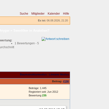
Suche
Mitglieder
Kalender
Hilfe
Es ist:
06.08.2026, 21:20
hryger = Seevölker in Anatolien?
wertung:
1 Bewertungen - 5
urchschnitt
Baumstrukturmodus
|
Linearer Modus
Beitrag:
#190
Beiträge: 1.445
Registriert seit: Jun 2012
Bewertung
235