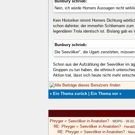
Bunbury schrieb:
Nein, ich würde Homers Aussagen nicht wirkli
Kein Historiker nimmt Homers Dichtung wörtlic
schon dahinter, der immerhin Schliemann zum Be
legendären Trola identisch ist. Bislang gab es l
Bunbury schrieb:
Die Seevölker", die Ugarti zerstörten, müssen
Schon aus der Aufzählung der Seevölker im äg
Gruppen zu tun haben, die ethnisch unterschie
Aktion trat, lässt sich heute nicht mehr entsch
«
Ein Thema zurück
|
Ein Thema vor
»
Nachrichten in diesem Thema
Phryger = Seevölker in Anatolien?
- WDPG - 26.02.
RE: Phryger = Seevölker in Anatolien?
-
Harald
RE: Phryger = Seevölker in Anatolien?
-
Maxd