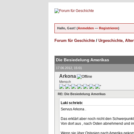
Hallo, Gast! (
Anmelden
—
Registrieren
)
Forum für Geschichte
/
Urgeschichte, Alte
ungen - 5 im Durchschnitt
Die Besiedelung Amerikas
17.06.2012, 15:01
Arkona
Mensch
RE: Die Besiedelung Amerikas
Luki schrieb:
Servus Arkona .
Das erklärt aber noch nicht den Schwerpunkt
Von dort aus , nach Osten abnehmend und im
Wenn sie über Ostasien nach Amerika gekomm