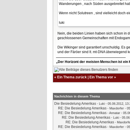
Wanderungen , nach Süden ausgebreitet ha
Wenn nicht Solutreen , sind vielleicht doch
luki
Nein, die beiden Linien haben sich schon in de
geschlossenen Gemeinschaften mit Endogamie
Die Wikinger sind garantiert unschuldig. Es 
und der Färöer sind lt. mt-DNA überwiegend kel
„Der Horizont der meisten Menschen ist ein K
«
Ein Thema zurück
|
Ein Thema vor
»
Nachrichten in diesem Thema
Die Besiedelung Amerikas
-
Luki
- 05.06.2012, 13:
RE: Die Besiedelung Amerikas
-
Maxdorfer
- 05
RE: Die Besiedelung Amerikas
-
Annatar
- 05.0
RE: Die Besiedelung Amerikas
-
Luki
- 05.06
RE: Die Besiedelung Amerikas
-
Maxdorfe
RE: Die Besiedelung Amerikas
-
Maxdorfer
- 05