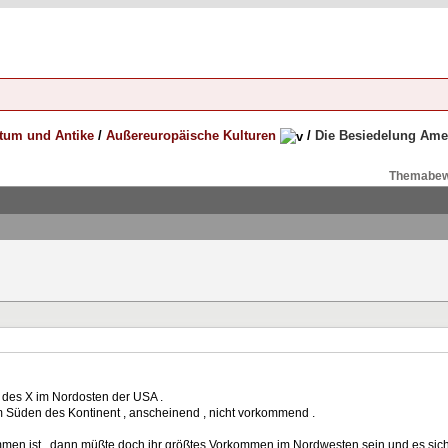
rtum und Antike
/
Außereuropäische Kulturen
/
Die Besiedelung Ame
Themabew
 des X im Nordosten der USA .
 Süden des Kontinent , anscheinend , nicht vorkommend .
en ist , dann müßte doch ihr größtes Vorkommen im Nordwesten sein und es sich 