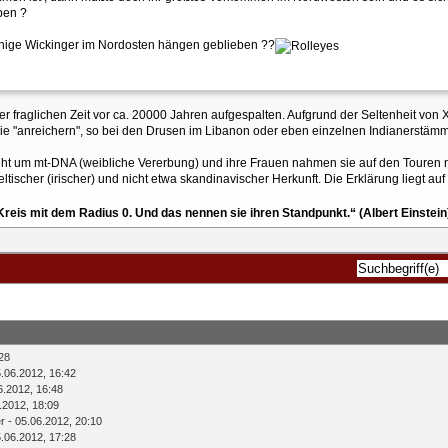
ben ?
 einige Wickinger im Nordosten hängen geblieben ??
r fraglichen Zeit vor ca. 20000 Jahren aufgespalten. Aufgrund der Seltenheit von X 
 "anreichern", so bei den Drusen im Libanon oder eben einzelnen Indianerstäm
geht um mt-DNA (weibliche Vererbung) und ihre Frauen nahmen sie auf den Touren 
tischer (irischer) und nicht etwa skandinavischer Herkunft. Die Erklärung liegt auf
reis mit dem Radius 0. Und das nennen sie ihren Standpunkt.“ (Albert Einstein
28
.06.2012, 16:42
6.2012, 16:48
.2012, 18:09
r
- 05.06.2012, 20:10
.06.2012, 17:28