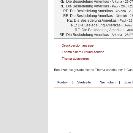
RE: Die Besiedelung Amerikas
-
Arkona
- 26.07
RE: Die Besiedelung Amerikas
-
Paul
- 26.07.2
RE: Die Besiedelung Amerikas
-
Arkona
- 26
RE: Die Besiedelung Amerikas
-
Dietrich
- 27
RE: Die Besiedelung Amerikas
-
Paul
- 28
RE: Die Besiedelung Amerikas
-
Dietri
RE: Die Besiedelung Amerikas
-
Ark
RE: Die Besiedelung Amerikas
-
Arkona
- 28.07
Druckversion anzeigen
Thema einem Freund senden
Thema abonnieren
Benutzer, die gerade dieses Thema anschauen: 1 Gas
Kontakt
|
Startseite
|
Nach oben
|
Zum I