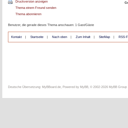
Druckversion anzeigen
Ge
Thema einem Freund senden
Thema abonnieren
Benutzer, die gerade dieses Thema anschauen: 1 Gast/Gäste
Kontakt
|
Startseite
|
Nach oben
|
Zum Inhalt
|
SiteMap
|
RSS-F
Deutsche Übersetzung:
MyBBoard.de
, Powered by
MyBB
, © 2002-2026
MyBB Group