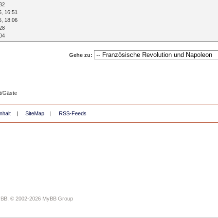
32
5, 16:51
5, 18:06
28
04
Gehe zu:
t/Gäste
nhalt
|
SiteMap
|
RSS-Feeds
yBB
, © 2002-2026
MyBB Group