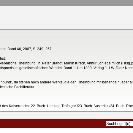
aat. Band 46, 2007, S. 249–267.
hst:
eonische Rheinbund. In: Peter Brandt, Martin Kirsch, Arthur Schlegelmilch (Hrsg
htspraxis im gesellschaftlichen Wandel. Band 1: Um 1800. Verlag J.H.W. Dietz Nac
"Rheinbund", da stehen noch andere Werke, die den Rheinbund mit behandeln, aber a
htliche Fachliteratur...
 des Kaiserreichs: 22. Buch: Ulm und Trafalgar /23. Buch: Austerlitz /24. Buch: