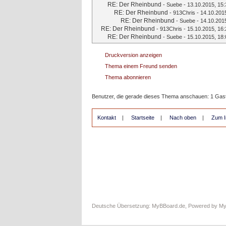
RE: Der Rheinbund
-
Suebe
- 13.10.2015, 15:
RE: Der Rheinbund
-
913Chris
- 14.10.201
RE: Der Rheinbund
-
Suebe
- 14.10.201
RE: Der Rheinbund
-
913Chris
- 15.10.2015, 16:
RE: Der Rheinbund
-
Suebe
- 15.10.2015, 18:
Druckversion anzeigen
Thema einem Freund senden
Thema abonnieren
Benutzer, die gerade dieses Thema anschauen: 1 Gas
Kontakt
|
Startseite
|
Nach oben
|
Zum I
Deutsche Übersetzung:
MyBBoard.de
, Powered by
M