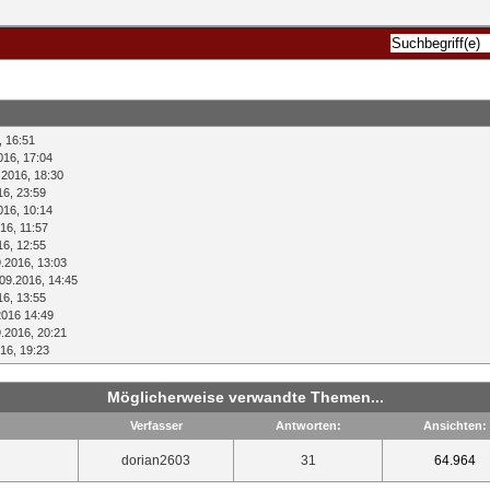
, 16:51
016, 17:04
.2016, 18:30
16, 23:59
016, 10:14
16, 11:57
16, 12:55
.2016, 13:03
09.2016, 14:45
16, 13:55
2016 14:49
.2016, 20:21
16, 19:23
Möglicherweise verwandte Themen...
Verfasser
Antworten:
Ansichten:
dorian2603
31
64.964