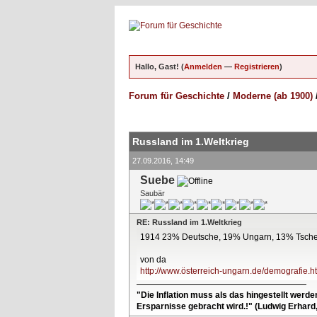
Hallo, Gast! (
Anmelden
—
Registrieren
)
Forum für Geschichte
/
Moderne (ab 1900)
ungen - 0 im Durchschnitt
Russland im 1.Weltkrieg
27.09.2016, 14:49
Suebe
Saubär
RE: Russland im 1.Weltkrieg
1914 23% Deutsche, 19% Ungarn, 13% Tsch
von da
http://www.österreich-ungarn.de/demografie.h
"Die Inflation muss als das hingestellt werd
Ersparnisse gebracht wird.!" (Ludwig Erhard