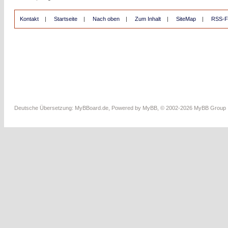
Kontakt
|
Startseite
|
Nach oben
|
Zum Inhalt
|
SiteMap
|
RSS-F
Deutsche Übersetzung:
MyBBoard.de
, Powered by
MyBB
, © 2002-2026
MyBB Group