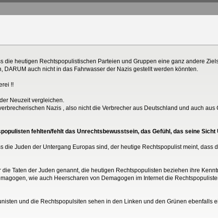
ss die heutigen Rechtspopulistischen Parteien und Gruppen eine ganz andere Zielse
n, DARUM auch nicht in das Fahrwasser der Nazis gestellt werden könnten.
rei !!
 der Neuzeit vergleichen.
e verbrecherischen Nazis , also nicht die Verbrecher aus Deutschland und auch au
pulisten fehlten/fehlt das Unrechtsbewusstsein, das Gefühl, das seine Sicht U
ss die Juden der Untergang Europas sind, der heutige Rechtspopulist meint, dass 
r die Taten der Juden genannt, die heutigen Rechtspopulisten beziehen ihre Kenntn
magogen, wie auch Heerscharen von Demagogen im Internet die Rechtspopulisten
isten und die Rechtspopulsiten sehen in den Linken und den Grünen ebenfalls e