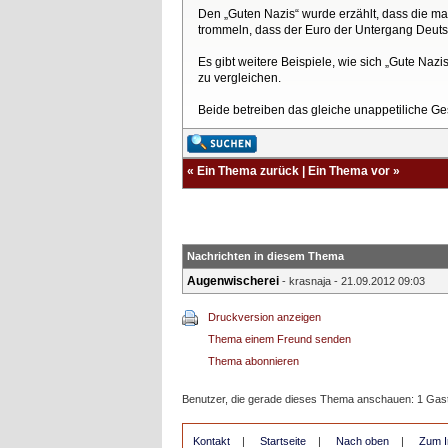
Den „Guten Nazis“ wurde erzählt, dass die ma
trommeln, dass der Euro der Untergang Deuts
Es gibt weitere Beispiele, wie sich „Gute Naz
zu vergleichen.
Beide betreiben das gleiche unappetiliche Ges
«
Ein Thema zurück
|
Ein Thema vor
»
Nachrichten in diesem Thema
Augenwischerei
-
krasnaja
- 21.09.2012 09:03
Druckversion anzeigen
Thema einem Freund senden
Thema abonnieren
Benutzer, die gerade dieses Thema anschauen: 1 Gas
Kontakt
|
Startseite
|
Nach oben
|
Zum I