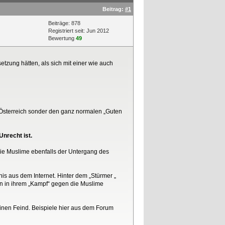
Beitrag:
#1
Beiträge: 878
Registriert seit: Jun 2012
Bewertung
49
tzung hätten, als sich mit einer wie auch
s Österreich sonder den ganz normalen „Guten
nrecht ist.
die Muslime ebenfalls der Untergang des
is aus dem Internet. Hinter dem „Stürmer „
 in ihrem „Kampf“ gegen die Muslime
inen Feind. Beispiele hier aus dem Forum