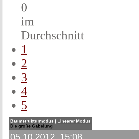
0
im
Durchschnitt
1
2
3
4
5
Baumstrukturmodus
|
Linearer Modus
Die große Gabelung
05.10.2012, 15:08