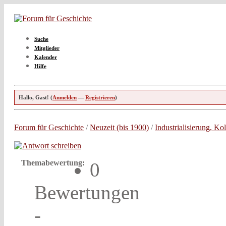
Suche
Mitglieder
Kalender
Hilfe
Hallo, Gast! (
Anmelden
—
Registrieren
)
Forum für Geschichte
/
Neuzeit (bis 1900)
/
Industrialisierung, Ko
Themabewertung:
0
Bewertungen
-