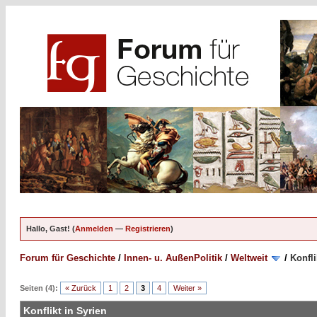
Hallo, Gast! (
Anmelden
—
Registrieren
)
Forum für Geschichte
/
Innen- u. AußenPolitik
/
Weltweit
/
Konfli
Seiten (4):
« Zurück
1
2
3
4
Weiter »
Konflikt in Syrien