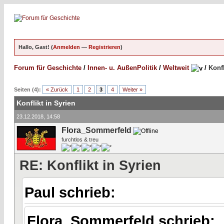
Hallo, Gast! (
Anmelden
—
Registrieren
)
Forum für Geschichte
/
Innen- u. AußenPolitik
/
Weltweit
/
Konfl
Seiten (4):
« Zurück
1
2
3
4
Weiter »
Konflikt in Syrien
23.12.2018, 14:58
Flora_Sommerfeld
furchtlos & treu
RE: Konflikt in Syrien
Paul schrieb:
Flora_Sommerfeld schrieb: