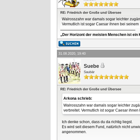
RE: Friedrich der Große und Übersee
Walrosszahn war damals sogar leichter zugängl
Vermutlich ist sogar Caesar ihnen bei seinem
„Der Horizont der meisten Menschen ist ein K
31.08.2020, 19:40
Suebe
Saubär
RE: Friedrich der Große und Übersee
Arkona schrieb:
Walrosszahn war damals sogar leichter zugän
verbreitet. Vermutlich ist sogar Caesar ihne
Ich denke schon, dass du da richtig liegst.
Es wird seit diesem Fund, natürlich nicht u
angenommen.