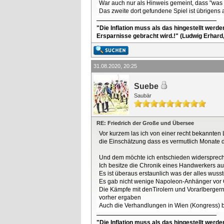
War auch nur als Hinweis gemeint, dass "was hi
Das zweite dort gefundene Spiel ist übrigens 
"Die Inflation muss als das hingestellt werd
Ersparnisse gebracht wird.!" (Ludwig Erhard
31.08.2020, 20:25
Suebe
Saubär
RE: Friedrich der Große und Übersee
Vor kurzem las ich von einer recht bekannten 
die Einschätzung dass es vermutlich Monate d
Und dem möchte ich entschieden widersprec
Ich besitze die Chronik eines Handwerkers a
Es ist überaus erstaunlich was der alles wusst
Es gab nicht wenige Napoleon-Anhänger vor Or
Die Kämpfe mit denTirolern und Vorarlbergern
vorher ergaben
Auch die Verhandlungen in Wien (Kongress) be
"Die Inflation muss als das hingestellt werd