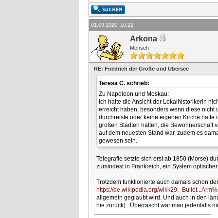
01.09.2020, 10:22
Arkona
Mensch
RE: Friedrich der Große und Übersee
Teresa C. schrieb:
Zu Napoleon und Moskau:
Ich halte die Ansicht der Lokalhistorikerin n
erreicht haben, besonders wenn diese nicht 
durchreiste oder keine eigenen Kirche hatte 
großen Städten hatten, die Bewohnerschaft viel
auf dem neuesten Stand war, zudem es damals
gewesen sein.
Telegrafie setzte sich erst ab 1850 (Morse) 
zumindest in Frankreich, ein System optischer
Trotzdem funktionierte auch damals schon der
https://de.wikipedia.org/wiki/29._Bullet...A
allgemein geglaubt wird. Und auch in den l
nie zurück).. Überrascht war man jedenfalls ni