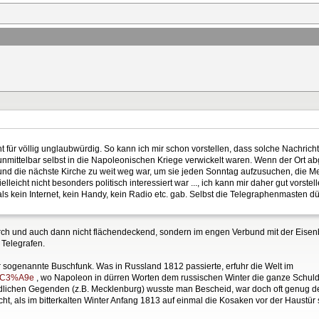
icht für völlig unglaubwürdig. So kann ich mir schon vorstellen, dass solche Nachr
unmittelbar selbst in die Napoleonischen Kriege verwickelt waren. Wenn der Ort 
und die nächste Kirche zu weit weg war, um sie jeden Sonntag aufzusuchen, die Me
leicht nicht besonders politisch interessiert war ..., ich kann mir daher gut vorstel
 kein Internet, kein Handy, kein Radio etc. gab. Selbst die Telegraphenmasten d
durch und auch dann nicht flächendeckend, sondern im engen Verbund mit der Eisen
 Telegrafen.
 sogenannte Buschfunk. Was in Russland 1812 passierte, erfuhr die Welt im
rm%C3%A9e
, wo Napoleon in dürren Worten dem russischen Winter die ganze Schuld
ändlichen Gegenden (z.B. Mecklenburg) wusste man Bescheid, war doch oft genug
cht, als im bitterkalten Winter Anfang 1813 auf einmal die Kosaken vor der Haustür