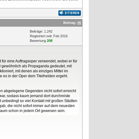
Beitrag:
#6
Beiträge: 1.242
Registriert seit: Feb 2016
Bewertung
208
t für eine Auftragsoper verwendet, wobei er für
rd gewöhnlich als Propaganda gedeutet, mit
oniert, mit denen als einziges Mittel im
 es in der Oper dem Titelhelden ergeht.
hten abgelegene Gegenden nicht sofort erreicht
war, sodass kaum jemand dort durchreiste
 unbedingt so viel Kontakt mit großen Städten
e gab, die nicht sofort immer auf dem neuesten
 kaum schon in jedem Ort gewesen sein.