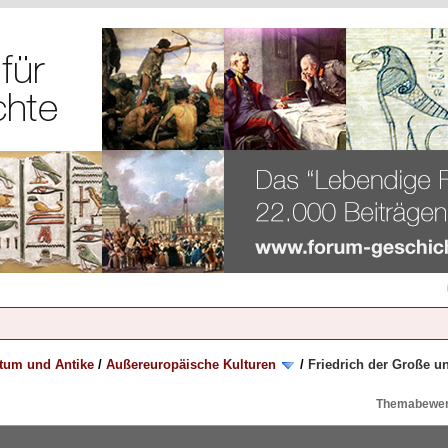
rtum und Antike
/
Außereuropäische Kulturen
/
Friedrich der Große u
Themabewer