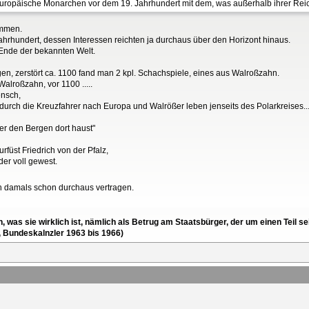
h europäische Monarchen vor dem 19. Jahrhundert mit dem, was außerhalb ihrer Reic
ommen.
ahrhundert, dessen Interessen reichten ja durchaus über den Horizont hinaus.
 Ende der bekannten Welt.
en, zerstört ca. 1100 fand man 2 kpl. Schachspiele, eines aus Walroßzahn.
alroßzahn, vor 1100 .....
ensch,
rch die Kreuzfahrer nach Europa und Walrößer leben jenseits des Polarkreises....
er den Bergen dort haust"
urfüst Friedrich von der Pfalz,
der voll gewest.
ch damals schon durchaus vertragen.
en, was sie wirklich ist, nämlich als Betrug am Staatsbürger, der um einen Tei
, Bundeskalnzler 1963 bis 1966)