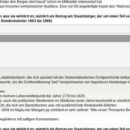
nter den Bergen dort haust" schon im Mittelalter interessiert hat.
aus Knochen einheimischer Nutztiere. Eine vor Ort angefertigte Kopie des "Walross
en, was sie wirklich ist, nämlich als Betrug am Staatsbürger, der um einen Tei
, Bundeskalnzler 1963 bis 1966)
Lokalhistorikerin, die sich speziell mit der Südwestdeutschen Dorfgeschichte befass
auerte, bis die Dorfbevölkerung "jwd" beispielsweise von Napoleons Niederlage in
hen.
us meinem Lebensmittelpunkt der Jahre 1770 bis 1825.
e, auch die politischen Streitereien im Städtchen jener Jahre beschreibt er ziemlich
t, die sich am Stammtischen usw. mit ausführlichste Rededuelle lieferten.
 1809 im Allgäu bei Wangen pp schildert er sehr zeitnah. "Wie unser Thronprinz B
gleitet er mit saftigen Kommentaren.
en, was sie wirklich ist, nämlich als Betrug am Staatsbürger, der um einen Tei