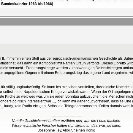
, Bundeskalnzler 1963 bis 1966)
rich II. immerhin einen Stoff aus der europäisch-amerikanischen Geschichte als Subje
erfasst hat, das dann ein Komponist mit Namen Graun vertonte. Dieses Libretto wi
änteln versucht - Eroberungskriege werden zu notwendigen Defensivkriegen umfunkti
er angegriffene Gegner mit einem Eroberungskrieg das eigene Land wegnimmt, wie
cht für völlig unglaubwürdig. So kann ich mir schon vorstellen, dass solche Nachric
r selbst in die Napoleonischen Kriege verwickelt waren. Wenn der Ort abgelegen 
ste Kirche zu weit weg war, um sie jeden Sonntag aufzusuchen, die Menschen nicht
onders politisch interessiert war ..., ich kann mir daher gut vorstellen, dass es Ort
in Handy, kein Radio etc. gab. Selbst die Telegraphenmasten dürften damals wohl
---------------------------
Nur die Geschichtenschreiber erzählen uns, was die Leute dachten.
Wissenschaftliche Forscher halten sich streng an das, was sie taten.
Josephine Tey, Alibi für einen König