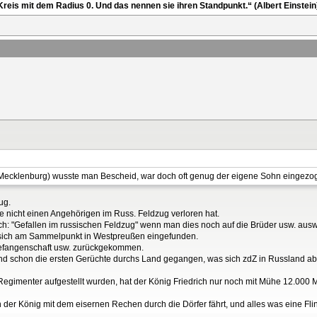
reis mit dem Radius 0. Und das nennen sie ihren Standpunkt.“ (Albert Einstein
Mecklenburg) wusste man Bescheid, war doch oft genug der eigene Sohn eingezo
ug.
die nicht einen Angehörigen im Russ. Feldzug verloren hat.
h: "Gefallen im russischen Feldzug" wenn man dies noch auf die Brüder usw. auswei
 sich am Sammelpunkt in Westpreußen eingefunden.
 Gefangenschaft usw. zurückgekommen.
ind schon die ersten Gerüchte durchs Land gegangen, was sich zdZ in Russland ab
 Regimenter aufgestellt wurden, hat der König Friedrich nur noch mit Mühe 12.
n der König mit dem eisernen Rechen durch die Dörfer fährt, und alles was eine Flin