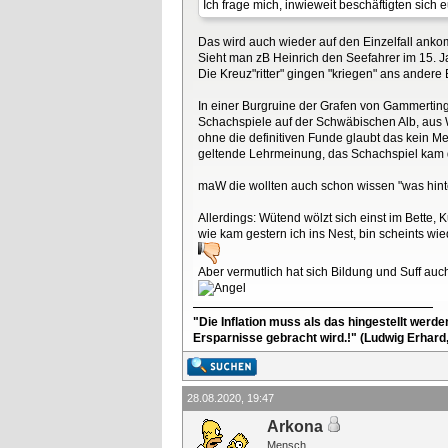
Ich frage mich, inwieweit beschäftigten sic
Das wird auch wieder auf den Einzelfall ank
Sieht man zB Heinrich den Seefahrer im 15. J
Die Kreuz"ritter" gingen "kriegen" ans andere
In einer Burgruine der Grafen von Gammerting
Schachspiele auf der Schwäbischen Alb, aus W
ohne die definitiven Funde glaubt das kein M
geltende Lehrmeinung, das Schachspiel kam du
maW die wollten auch schon wissen "was hint
Allerdings: Wütend wölzt sich einst im Bette, K
wie kam gestern ich ins Nest, bin scheints wie
Aber vermutlich hat sich Bildung und Suff au
"Die Inflation muss als das hingestellt werd
Ersparnisse gebracht wird.!" (Ludwig Erhard
28.08.2020, 19:47
Arkona
Mensch