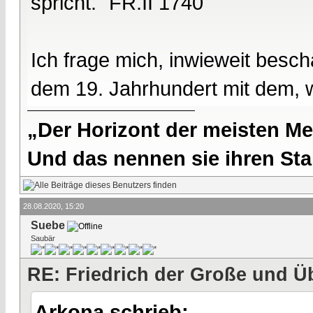
spricht." FR.II 1740
Ich frage mich, inwieweit besc
dem 19. Jahrhundert mit dem, w
„Der Horizont der meisten Me
Und das nennen sie ihren Sta
28.08.2020, 15:20
Suebe
Saubär
RE: Friedrich der Große und Ü
Arkona schrieb: