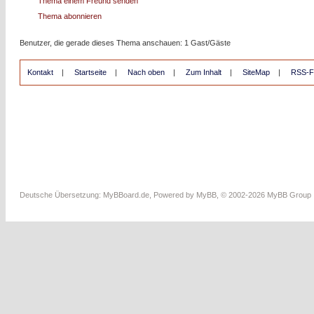
Thema einem Freund senden
Thema abonnieren
Benutzer, die gerade dieses Thema anschauen: 1 Gast/Gäste
Kontakt
|
Startseite
|
Nach oben
|
Zum Inhalt
|
SiteMap
|
RSS-F
Deutsche Übersetzung:
MyBBoard.de
, Powered by
MyBB
, © 2002-2026
MyBB Group