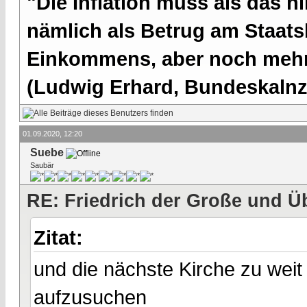
"Die Inflation muss als das hi
nämlich als Betrug am Staatsb
Einkommens, aber noch mehr 
(Ludwig Erhard, Bundeskalnzl
01.09.2020, 12:20
Suebe
Saubär
RE: Friedrich der Große und Ü
Zitat:
und die nächste Kirche zu wei
aufzusuchen