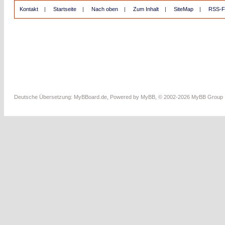
Kontakt
|
Startseite
|
Nach oben
|
Zum Inhalt
|
SiteMap
|
RSS-F
Deutsche Übersetzung:
MyBBoard.de
, Powered by
MyBB
, © 2002-2026
MyBB Group