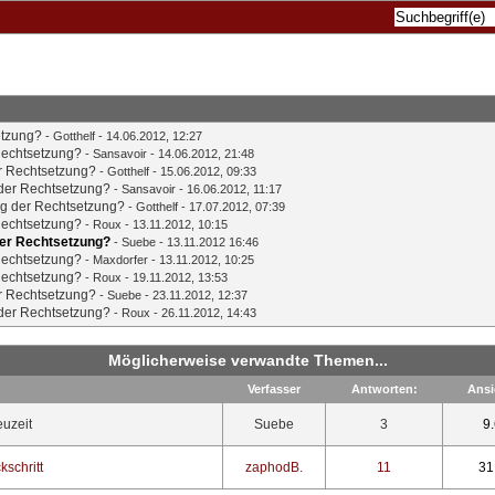
etzung?
-
Gotthelf
- 14.06.2012, 12:27
Rechtsetzung?
-
Sansavoir
- 14.06.2012, 21:48
r Rechtsetzung?
-
Gotthelf
- 15.06.2012, 09:33
 der Rechtsetzung?
-
Sansavoir
- 16.06.2012, 11:17
ng der Rechtsetzung?
-
Gotthelf
- 17.07.2012, 07:39
Rechtsetzung?
-
Roux
- 13.11.2012, 10:15
der Rechtsetzung?
-
Suebe
- 13.11.2012 16:46
Rechtsetzung?
-
Maxdorfer
- 13.11.2012, 10:25
Rechtsetzung?
-
Roux
- 19.11.2012, 13:53
r Rechtsetzung?
-
Suebe
- 23.11.2012, 12:37
 der Rechtsetzung?
-
Roux
- 26.11.2012, 14:43
Möglicherweise verwandte Themen...
Verfasser
Antworten:
Ansi
uzeit
Suebe
3
9
kschritt
zaphodB.
11
31