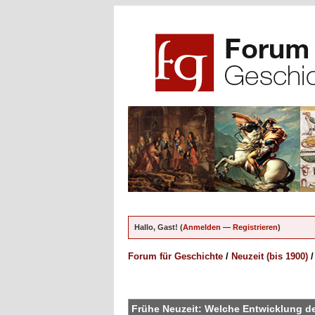
Hallo, Gast! (
Anmelden
—
Registrieren
)
Forum für Geschichte
/
Neuzeit (bis 1900)
en - 0 im Durchschnitt
Frühe Neuzeit: Welche Entwicklung d