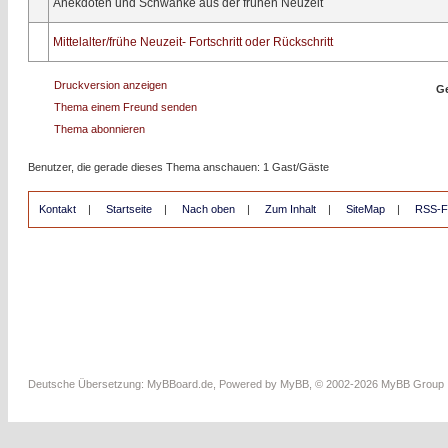
Anekdoten und Schwänke aus der frühen Neuzeit
Mittelalter/frühe Neuzeit- Fortschritt oder Rückschritt
Druckversion anzeigen
Ge
Thema einem Freund senden
Thema abonnieren
Benutzer, die gerade dieses Thema anschauen: 1 Gast/Gäste
Kontakt
|
Startseite
|
Nach oben
|
Zum Inhalt
|
SiteMap
|
RSS-F
Deutsche Übersetzung:
MyBBoard.de
, Powered by
MyBB
, © 2002-2026
MyBB Group